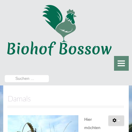
HOME
DER BIOHOF
Damals
Heute
DER HOFLADEN
Aktuelles
Suchen
...
Sortiment
Damals
Öffnungszeiten
Direktvermarktung
Hier
möchten