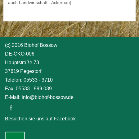
DIE TIERHALTUNG
auch Landwirtschaft - Ackerbau).
Kühe und Rinder
Hühner
(c) 2016 Biohof Bossow
DIE LANDWIRTSCHAFT
DE-ÖKO-006
Ackerbau
Hauptstraße 73
37619 Pegestorf
Direktvermarktung
Telefon: 05533 - 3710
Fax: 05533 - 999 039
E-Mail: info@biohof-bossow.de
Besuchen sie uns auf Facebook