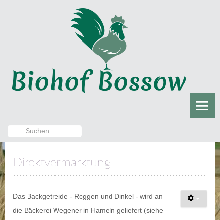
HOME
DER BIOHOF
Damals
Heute
DER HOFLADEN
Aktuelles
Suchen
...
Sortiment
Direktvermarktung
Öffnungszeiten
Das Backgetreide - Roggen und Dinkel - wird an
Direktvermarktung
die Bäckerei Wegener in Hameln geliefert (siehe